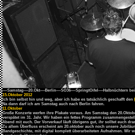
----Samstag----20.Okt----Berlin----SO36----SpringtOifel----Halbnüchtern 
15.Oktober 2012
Ich bin sel
bst hin und weg, aber ich habe es tatsächlich geschafft den
Na dann darf ich am Samstag auch nach Berlin fahren.
11.Oktober
Große Konzerte werfen ihre Plakate voraus. Am Samstag den 20.Oktober
verspätet im 31. Jahr. Wir haben ein fettes Programm zusammengestel
Abend mit euch. Der Vorverkauf läuft übrigens gut, ihr solltet euch dran
Zu allem Überfluss erscheint am 20.oktober auch noch unsere Jubiläu
Bandgeschichte, mit digital komplett überarbeiteten Aufnahmen. Wir