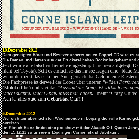
10.Dezember 2012
Dem geneigten Hörer und Besitzer unserer neuen Doppel CD wird es auf
Die Damen und Herren aus der Druckerei haben Bockmist gebaut und di
Jetzt wurde alle falschen Beihefte eingestampft und neu aufgelegt. Das
nicht bei Toyota). Seht es einfach so das ihr sozusagen eine "blaue
wenn ihr merkt das es keinen Sinn gemacht hat Geld in eine Riesterr
Die Fachpresse ist derweil des Lobes über unseren
"wilden Parforcer
(Moloko Plus) und sagt das
"Auswahl der Songs ist wirklich gelungen
Macht süchtig. Macht Spaß. Muss man haben."
meint "Crazy United"
Ach ja, alles gute zum Geburtstag Olaf!!!
5.December 2012
Wer sich am übernächsten Wochenende in Leipzig die volle Kanne geb
anreisen.
Im Könich Heinz findet eine pre-show mit der Akustik Oi!- Queen Jenn
den 15.12.12 zu unserem 15jährigen Conne Island Jubiläum.